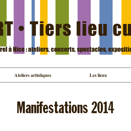
T • Tiers lieu c
urel à Nice : ateliers, concerts, spectacles, exposit
Ateliers artistiques
Les lieux
Manifestations 2014