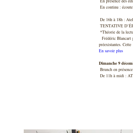
 En présence des édi
 En continu : écout
 De 16h à 18h : Ate
 TENTATIVE D’É
 *Théorie de la lectu
  Frédéric Blancart propose pour ce rendez-vous une sélection de livres  d’artistes vus comme prolongement d’œuvres 
préexistantes. Cette
En savoir plus 
Dimanche 9 décemb
 Brunch en présence
 De 11h à midi : AT