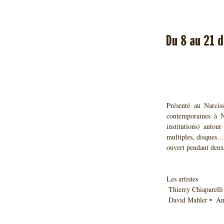
Du 8 au 21 
Présenté au Narciss
contemporaines à Ni
institutions) autour
multiples, disques…)
ouvert pendant deux 
Les artistes
 Thierry Chiaparel
 David Mahler •  An