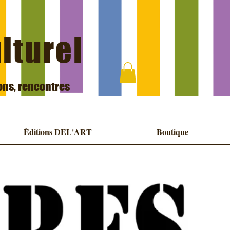
ulturel
ions, rencontres
Éditions DEL'ART
Boutique