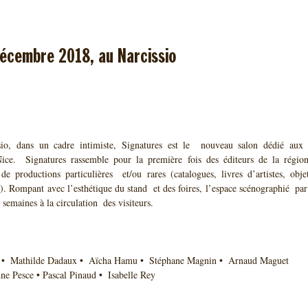
décembre 2018, au Narcissio
io, dans un cadre intimiste, Signatures est le  nouveau salon dédié aux pr
ce.  Signatures rassemble pour la première fois des éditeurs de la région  (
 de productions particulières  et/ou rares (catalogues, livres d’artistes, objets
. Rompant avec l’esthétique du stand  et des foires, l’espace scénographié  par
semaines à la circulation  des visiteurs.  
li •  Mathilde Dadaux •  Aïcha Hamu •  Stéphane Magnin •  Arnaud Maguet 
ne Pesce • Pascal Pinaud •  Isabelle Rey