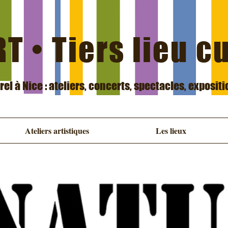
T • Tiers lieu c
urel à Nice : ateliers, concerts, spectacles, exposit
Ateliers artistiques
Les lieux