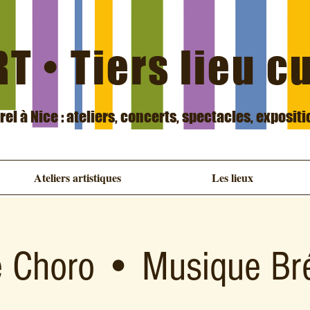
T • Tiers lieu c
urel à Nice : ateliers, concerts, spectacles, exposit
Ateliers artistiques
Les lieux
 Choro • Musique Bré