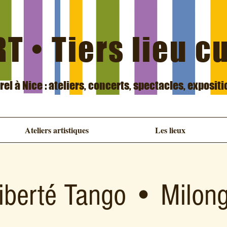
T • Tiers lieu c
urel à Nice : ateliers, concerts, spectacles, exposit
Ateliers artistiques
Les lieux
iberté Tango • Milon