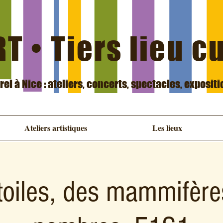
T • Tiers lieu c
urel à Nice : ateliers, concerts, spectacles, exposit
Ateliers artistiques
Les lieux
toiles, des mammifère