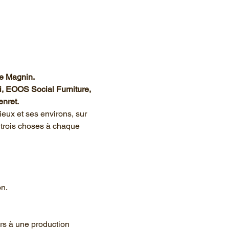
e Magnin.

i, EOOS Social Furniture, 
enret.
ieux et ses environs, sur 
u trois choses à chaque 
n.
rs à une production 