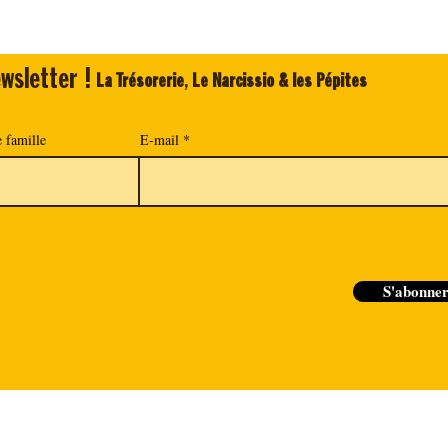
wsletter !
La Trésorerie
,
Le Narcissio & les Pépites
 famille
E-mail
S'abonne