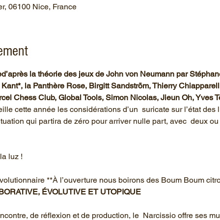
er, 06100 Nice, France
nement
ed’après la théorie des jeux de John von Neumann par Stéphan
nt*, la Panthère Rose, Birgitt Sandström, Thierry Chiapparell
cel Chess Club, Global Tools, Simon Nicolas, Jieun Oh, Yves T
lle cette année les considérations d’un  suricate sur l’état des l
situation qui partira de zéro pour arriver nulle part, avec  deux o
volutionnaire **À l’ouverture nous boirons des Boum Boum citro
BORATIVE, ÉVOLUTIVE ET UTOPIQUE
ontre, de réflexion et de production, le  Narcissio offre ses mu