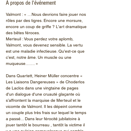
À propos de l'événement
Valmont : « …Nous devrions faire jouer nos 
rôles par des tigres. Encore une morsure, 
encore un coup de griffe ? L'art dramatique 
des bêtes féroces.
Merteuil : Vous perdez votre aplomb, 
Valmont, vous devenez sensible. La vertu 
est une maladie infectieuse. Qu'est-ce que 
c’est, notre âme. Un muscle ou une 
muqueuse……. »
Dans Quartett, Heiner Müller concentre « 
Les Liaisons Dangereuses » de Choderlos 
de Laclos dans une vingtaine de pages 
d'un dialogue d'une cruauté glaçante où 
s’affrontent la marquise de Merteuil et le 
vicomte de Valmont. Il les dépeint comme 
un couple plus très frais sur lequel le temps 
a passé... Dans leur férocité jubilatoire à 
jouer tantôt le bourreau , tantôt la victime il 
y a une pulsion carnavalesque qui semble 