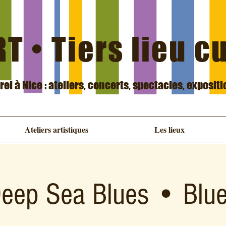
T • Tiers lieu c
urel à Nice : ateliers, concerts, spectacles, exposit
Ateliers artistiques
Les lieux
eep Sea Blues • Blu