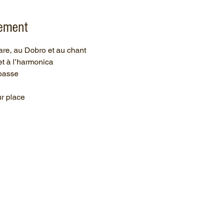
nement
are, au Dobro et au chant
et à l’harmonica
ebasse
ur place