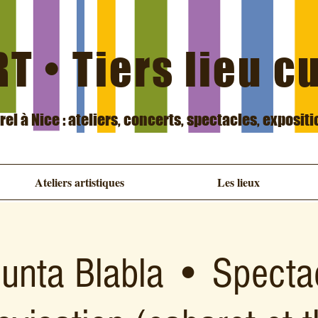
T • Tiers lieu c
urel à Nice : ateliers, concerts, spectacles, exposit
Ateliers artistiques
Les lieux
unta Blabla • Specta