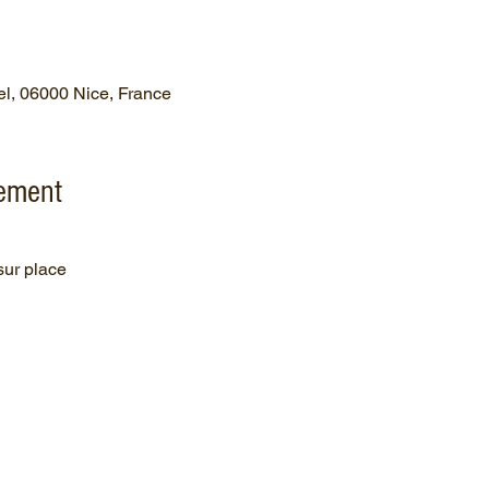
el, 06000 Nice, France
nement
 sur place