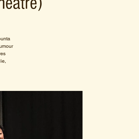
héâtre)
ounta
humour
res
ie,