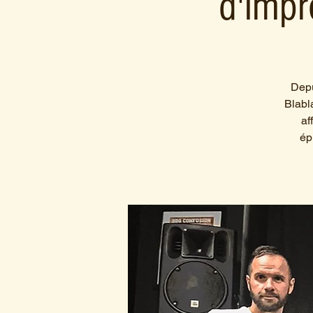
d'impr
Depu
Blabl
af
ép