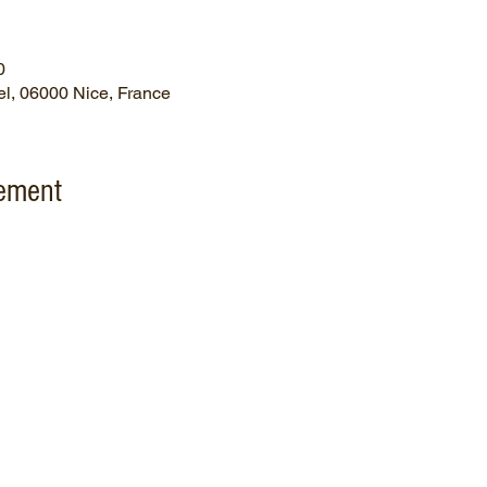
0
el, 06000 Nice, France
nement