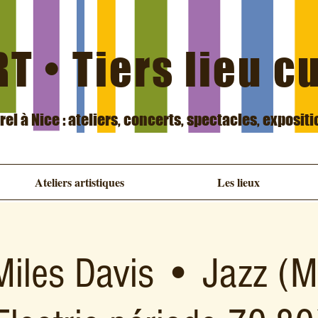
T • Tiers lieu c
urel à Nice : ateliers, concerts, spectacles, exposit
Ateliers artistiques
Les lieux
 Miles Davis • Jazz (M