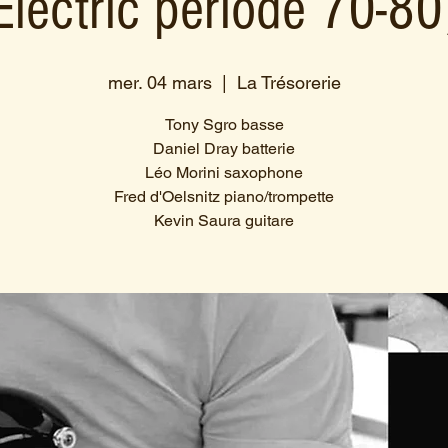
Electric période 70-80
mer. 04 mars
  |  
La Trésorerie
Tony Sgro basse
Daniel Dray batterie
Léo Morini saxophone
Fred d'Oelsnitz piano/trompette
Kevin Saura guitare