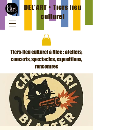
DEL'ART • Tiers lieu
culturel
Tiers-lieu culturel à Nice : ateliers,
concerts, spectacles, expositions,
rencontres