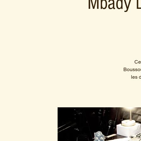
Mbady D
Ce 
Boussou
les 