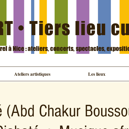
T • Tiers lieu c
urel à Nice : ateliers, concerts, spectacles, exposit
Ateliers artistiques
Les lieux
é (Abd Chakur Bouss