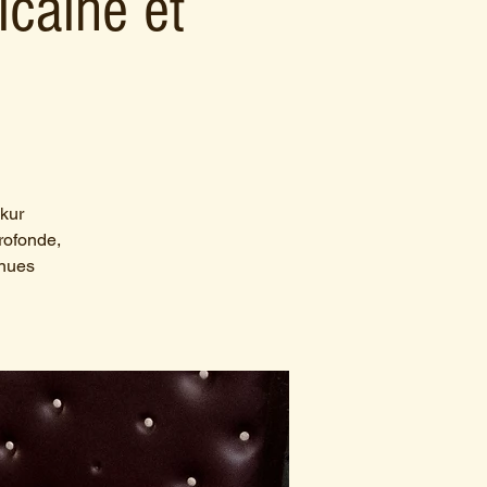
caine et
akur
rofonde,
enues