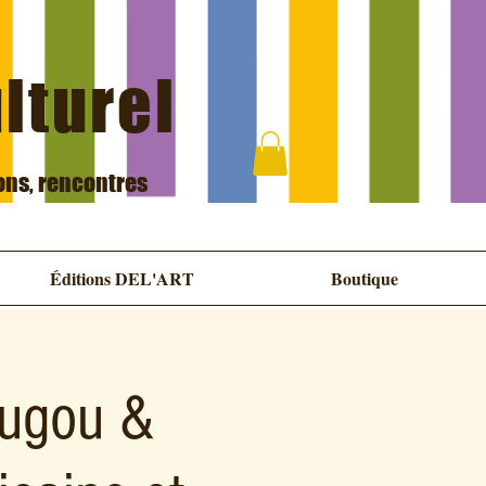
ulturel
ions, rencontres
Éditions DEL'ART
Boutique
ougou &