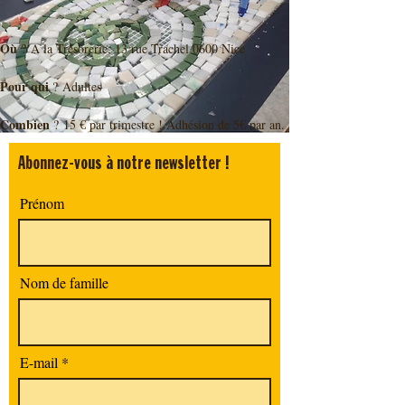
Où 
? A la Trésorerie, 13 rue Trachel 0600 Nice
Pour qui 
? Adultes
Combien
 ? 15 € par trimestre ! Adhésion de 5€ par an.
Abonnez-vous à notre newsletter !
Prénom
Nom de famille
E-mail