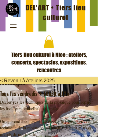
DEL'ART • Tiers lieu
culturel
Tiers-lieu culturel à Nice : ateliers,
concerts, spectacles, expositions,
rencontres
< Revenir à Ateliers 2025
Mosaïque
Tous les vendredis • 10h30 à 12h
Découvrez les techniques de la mosaïque pour réparer 
les fissures et embellir notre quartier.
On apprend à concevoir un dessin, le transposer avec la 
technique de la mosaïque et l'installer sur les murs et 
murets de notre ville.