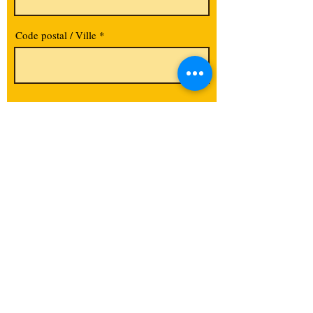
Code postal / Ville
S'abonner
La
Trésorerie
,
Le
Narcissio & les
Pépites