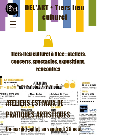
DEL'ART • Tiers lieu
culturel
Tiers-lieu culturel à Nice : ateliers,
concerts, spectacles, expositions,
rencontres
< Revenir à Ateliers 2026
ATELIERS ESTIVAUX DE
PRATIQUES ARTISTIQUES
Du mardi 7 juillet au vendredi 28 août